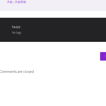
大会
-
大会告知
TAGS:
No tags
Comments are closed